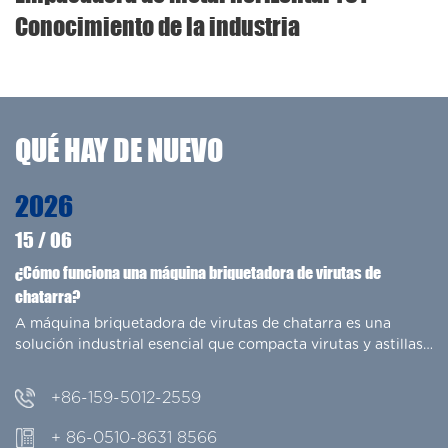
Conocimiento de la industria
QUÉ HAY DE NUEVO
2026
15
/
06
¿Cómo funciona una máquina briquetadora de virutas de
chatarra?
A máquina briquetadora de virutas de chatarra es una
el empacadora hid
a
solución industrial esencial que compacta virutas y astillas
s
de metal sueltas en briquetas densas y sólidas . ...
+86-159-5012-2559
+ 86-0510-8631 8566