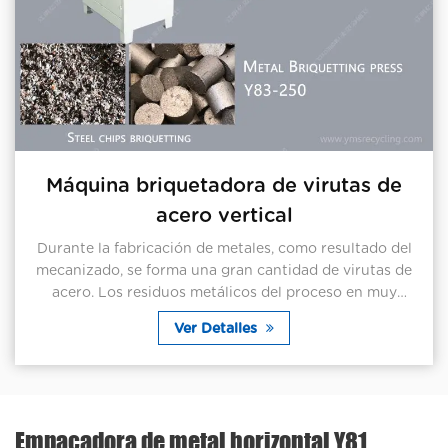
 de
Máquina briquetadora de virutas
latón vertical
o del
La máquina briquetadora de metal es principal
as de
adecuada para industrias de procesamiento y reci
muy
de metales, como empresas procesadoras de met
empresas de reciclaje de metales y planta...
Ver Detalles
Empacadora de metal horizontal Y81