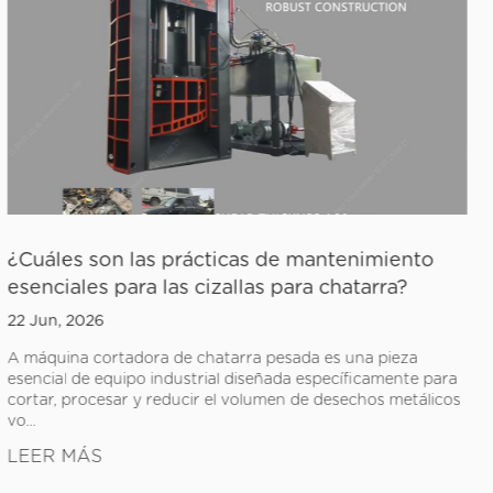
to
¿Cómo funciona una máquina briquetador
virutas de chatarra?
15 Jun, 2026
A máquina briquetadora de virutas de chatarra es una
 para
solución industrial esencial que compacta virutas y astil
álicos
metal sueltas en briquetas densas y sólidas . ...
LEER MÁS