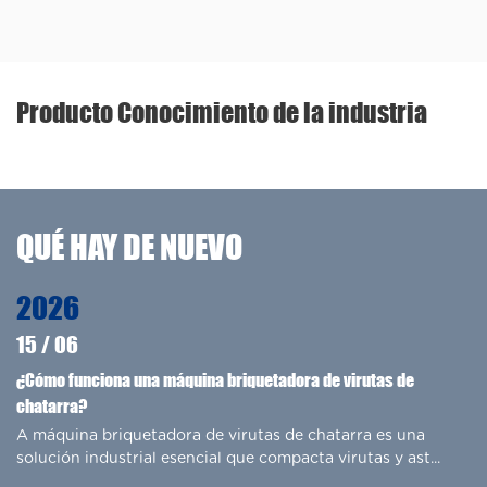
Producto Conocimiento de la industria
QUÉ HAY DE NUEVO
2026
08
/
06
¿Cómo maximiza una máquina empacadora de chatarra
hidráulica sus ganancias de reciclaje?
el empacadora hidráulica de chatarra Es el equipo central
..
indispensable en la moderna industria del reciclaje de m...